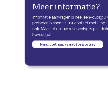
Meer informatie?
Informatie aanvragen is heel eenvoudig: u 
proberen binnen 24 uur contact met u op 
ook. Maar let op: uw reservering is pas def
bevestigd!
Naar het aanvraagformulier