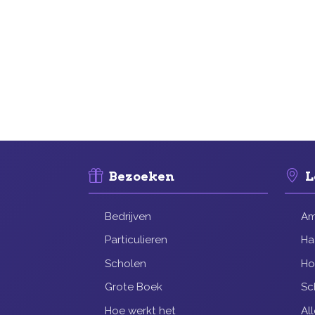
Bezoeken
L
Bedrijven
Am
Particulieren
Ha
Scholen
Ho
Grote Boek
Sc
Hoe werkt het
Al